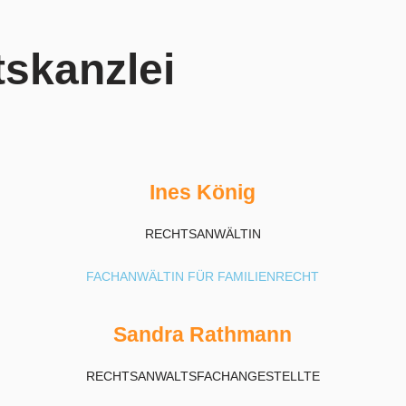
skanzlei
In­es Kö­nig
RECHT­SAN­WÄLTIN
FACHANWÄLTIN FÜR FAMILIENRECHT
San­dra Rath­mann
RECHTS­AN­WALTS­FACH­AN­GE­STELL­TE