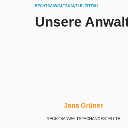
RECHTSANWALTSKANZLEI ZITTAU
Unsere Anwalt
Jana Grüner
RECHTS­AN­WALTS­FACH­AN­GE­STELL­TE