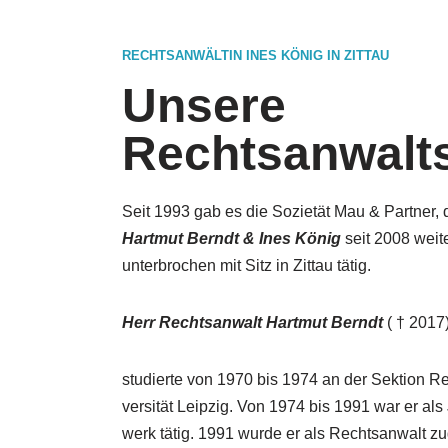
RECHTSANWÄLTIN INES KÖNIG IN ZITTAU
Unsere
Rechtsanwalts
Seit 1993 gab es die Sozietät Mau & Partner,
Hart­mut Berndt & In­es Kö­nig
seit 2008 weite
un­ter­bro­chen mit Sitz in Zit­tau tä­tig.
Herr Rechts­an­walt Hart­mut Berndt
( † 2017
stu­dier­te von 1970 bis 1974 an der Sek­ti­on R
ver­si­tät Leipzig. Von 1974 bis 1991 war er als J
werk tä­tig. 1991 wur­de er als Rechts­an­walt z