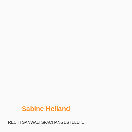
Sa­bine Hei­land
RECHTS­AN­WALTS­FACH­AN­GE­STELL­TE