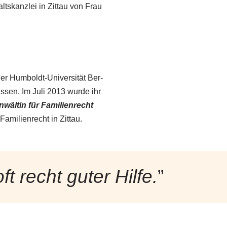
tskanzlei in Zittau von Frau
t der Hum­boldt-Universität Ber­
assen. Im Ju­li 2013 wurde ihr
äl­tin für Fa­mi­li­en­recht
Familienrecht in Zittau.
t recht gu­ter Hil­fe.
”