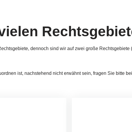
vielen Rechtsgebie
­le Rechts­ge­bie­te, dennoch sind wir auf zwei große Rechtsgebiete (A
­zu­ord­nen ist, nachstehend nicht er­wähnt sein, fragen Sie bit­te b