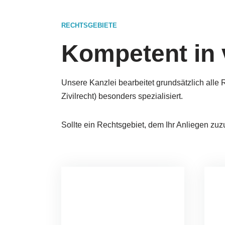
RECHTSGEBIETE
Kompetent in 
Un­se­re Kanz­lei be­ar­bei­tet grund­sätz­lich al
Zivilrecht) besonders spezialisiert.
Soll­te ei­n Rechts­ge­biet, dem Ihr An­lie­gen zu