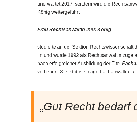
unerwartet 2017, seitdem wird die Rechtsanwal
König weitergeführt.
Frau Recht­san­wältin In­es Kö­nig
stu­dier­te an der Sek­ti­on Rechts­wis­sen­schaf
lin und wur­de 1992 als Rechts­an­wäl­tin zugel
nach er­folg­rei­cher Aus­bil­dung der Titel
Fachanw
verliehen. Sie ist die einzige Fachanwältin für 
„
Gut Recht be­darf of