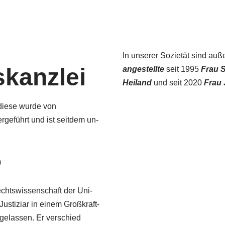
In unserer So­zi­etät sind au
kanzlei
an­ge­stell­te
seit 1995
Frau 
Hei­land
und seit 2020
Frau 
 diese wurde von
rgeführt und ist seit­dem un­
)
echts­wissen­schaft der Uni­
us­ti­ziar in einem Groß­kraft­
u­gelas­sen. Er verschied