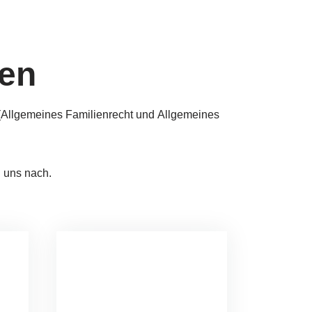
ten
ll­ge­mei­nes Fa­mi­li­en­recht und All­ge­mei­nes
ei uns nach.