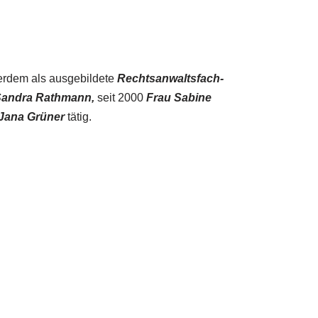
­ßer­dem als ausgebildete
Rechts­an­walts­fach­
San­dra Rath­mann,
seit 2000
Frau Sa­bine
Jana Grüner
tä­tig.